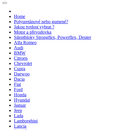
Home
Polyuretánové nebo gumené?
Jakou tvrdost vybrat ?
Motor a převodovka
Silentbloky Strongflex, Powerflex, Deuter
Alfa Romeo
Audi
BMW
Citroen
Chevrolet
Cupra
Daewoo
Dacia
Fiat
Ford
Honda
Hyundai
Jaguar
Jeep
Lada
Lamborghini
Lancia