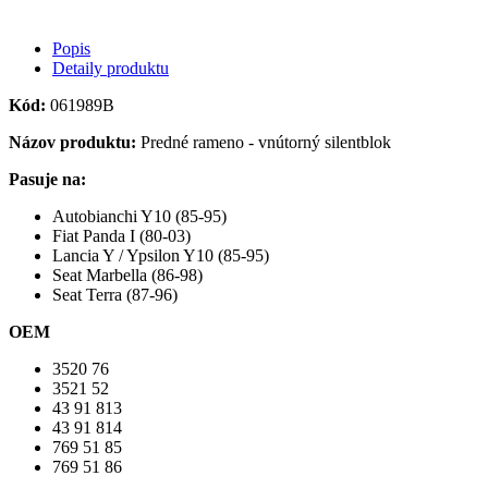
Popis
Detaily produktu
Kód:
061989B
Názov produktu:
Predné rameno - vnútorný silentblok
Pasuje na:
Autobianchi Y10 (85-95)
Fiat Panda I (80-03)
Lancia Y / Ypsilon Y10 (85-95)
Seat Marbella (86-98)
Seat Terra (87-96)
OEM
3520 76
3521 52
43 91 813
43 91 814
769 51 85
769 51 86