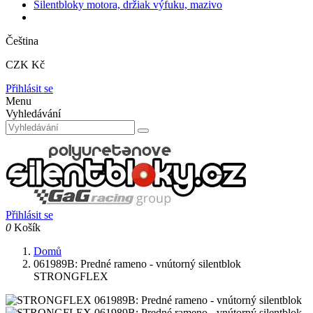
Silentbloky motora, držiak výfuku, mazivo
Čeština
CZK Kč
Přihlásit se
Menu
Vyhledávání
Přihlásit se
0
Košík
Domů
061989B: Predné rameno - vnútorný silentblok
STRONGFLEX