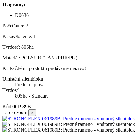
Diagramy:
D0636
Počet/auto: 2
Kusov/balenie: 1
Tvrdosť: 80Sha
Materiál: POLYURETÁN (PUR/PU)
Ku každému produktu pridávame mazivo!
Umístění silentbloku
Přední náprava
Tvrdosť
80Sha - Standart
Kód
061989B
Tap to zoom
×