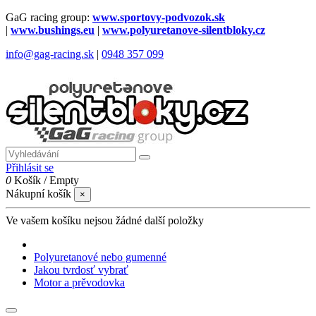
GaG racing group:
www.sportovy-podvozok.sk
|
www.bushings.eu
|
www.polyuretanove-silentbloky.cz
info@gag-racing.sk
|
0948 357 099
Přihlásit se
0
Košík
/
Empty
Nákupní košík
×
Ve vašem košíku nejsou žádné další položky
Polyuretanové nebo gumenné
Jakou tvrdosť vybrať
Motor a prěvodovka