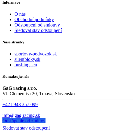
Informace
O nás
Obchodní podmínky
Odstoupení od smlouvy
Sledovat stav odstoupení
Naše stránky
sportovy-podvozok.sk
silentbloky.sk
bushings.eu
Kontaktujte nás
GaG racing s.r.o.
Vl. Clementisa 20, Trnava, Slovensko
+421 948 357 099
info@gag-racing.sk
Odstúpenie od zmluvy
Sledovat stav odstoupení