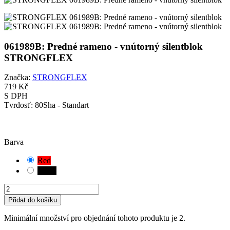
061989B: Predné rameno - vnútorný silentblok
STRONGFLEX
Značka:
STRONGFLEX
719 Kč
S DPH
Tvrdosť:
80Sha - Standart
POZOR!
Vybrali jste výchozí kombinaci. Pečlivě zkontrolujte a změřte
vhodnou variantu pouzdra pro vaše vozidlo.
Barva
Red
Black
Přidat do košíku
Minimální množství pro objednání tohoto produktu je 2.