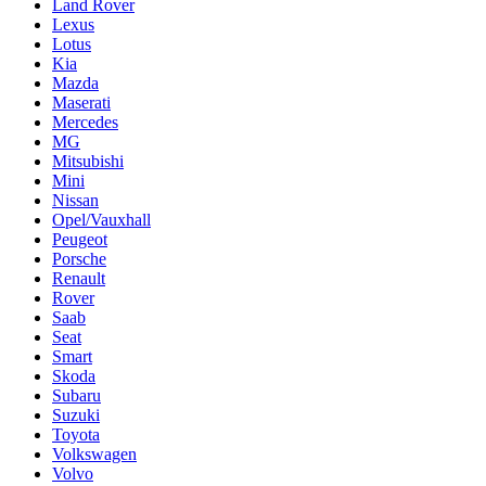
Land Rover
Lexus
Lotus
Kia
Mazda
Maserati
Mercedes
MG
Mitsubishi
Mini
Nissan
Opel/Vauxhall
Peugeot
Porsche
Renault
Rover
Saab
Seat
Smart
Skoda
Subaru
Suzuki
Toyota
Volkswagen
Volvo