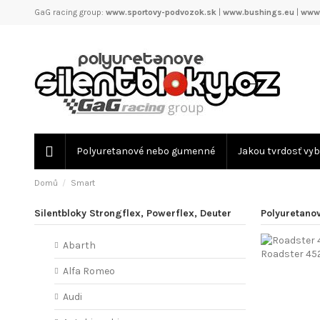
GaG racing group:
www.sportovy-podvozok.sk
|
www.bushings.eu
|
www.
Polyuretanové nebo gumenné
Jakou tvrdosť vyb
Domů
Smart
Silentbloky Strongflex, Powerflex, Deuter
Polyuretanov
Abarth
Roadster 45
Alfa Romeo
Audi