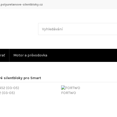
polyuretanove-silentbloky.cz
rať
Motor a prěvodovka
é silentbloky pro Smart
2 (03-05)
FORTWO