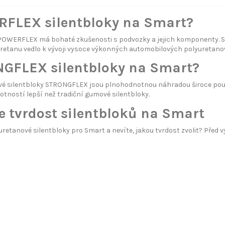
FLEX silentbloky na Smart?
POWERFLEX má bohaté zkušenosti s podvozky a jejich komponenty. S
retanu vedlo k vývoji vysoce výkonných automobilových polyuretano
GFLEX silentbloky na Smart?
vé silentbloky STRONGFLEX jsou plnohodnotnou náhradou široce použ
votností lepší než tradiční gumové silentbloky.
e tvrdost silentbloků na Smart
uretanové silentbloky pro Smart a nevíte, jakou tvrdost zvolit? Před 