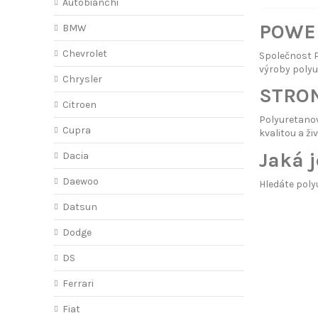
Autobianchi
POWER
BMW
Chevrolet
Společnost 
výroby polyu
Chrysler
STRON
Citroen
Polyuretano
Cupra
kvalitou a ži
Jaká j
Dacia
Daewoo
Hledáte poly
Datsun
Dodge
DS
Ferrari
Fiat