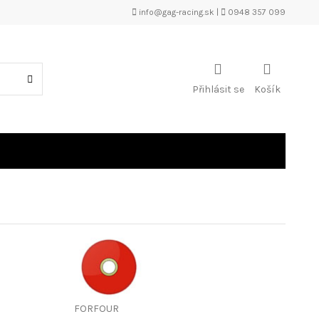
info@gag-racing.sk
|
0948 357 099
Přihlásit se
Košík
FORFOUR