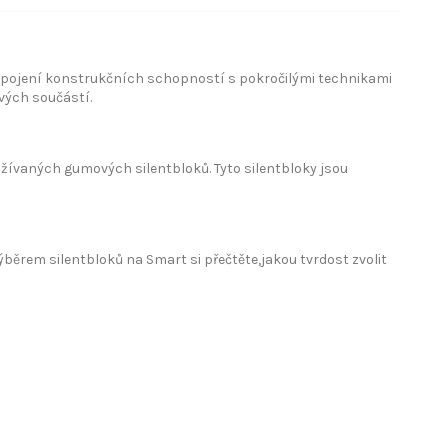
pojení konstrukčních schopností s pokročilými technikami
vých součástí.
ívaných gumových silentbloků. Tyto silentbloky jsou
výběrem silentbloků na Smart si přečtěte
,jakou tvrdost zvolit