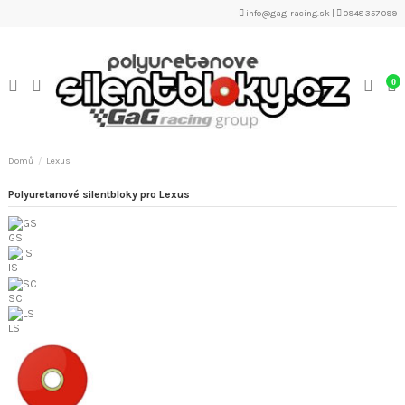
info@gag-racing.sk
|
0948 357 099
0
Domů
Lexus
Polyuretanové silentbloky pro Lexus
GS
IS
SC
LS