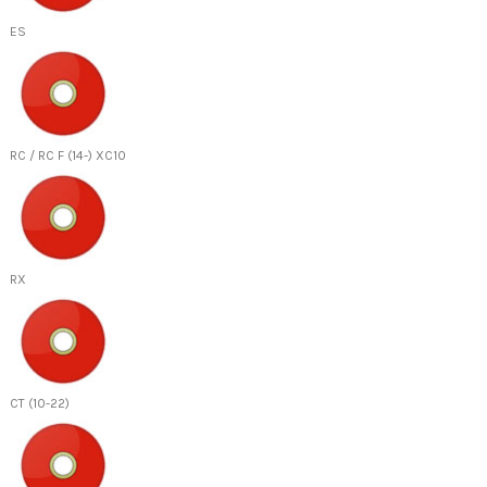
ES
RC / RC F (14-) XC10
RX
CT (10-22)