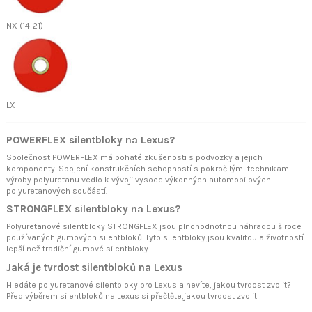
NX (14-21)
LX
POWERFLEX silentbloky na Lexus?
Společnost POWERFLEX má bohaté zkušenosti s podvozky a jejich
komponenty. Spojení konstrukčních schopností s pokročilými technikami
výroby polyuretanu vedlo k vývoji vysoce výkonných automobilových
polyuretanových součástí.
STRONGFLEX silentbloky na Lexus?
Polyuretanové silentbloky STRONGFLEX jsou plnohodnotnou náhradou široce
používaných gumových silentbloků. Tyto silentbloky jsou kvalitou a životností
lepší než tradiční gumové silentbloky.
Jaká je tvrdost silentbloků na Lexus
Hledáte polyuretanové silentbloky pro Lexus a nevíte, jakou tvrdost zvolit?
Před výběrem silentbloků na Lexus si přečtěte
,jakou tvrdost zvolit