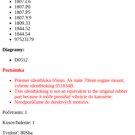
1807.L6
1807.P0
1807.P5
1807.Y9
1809.33
1844.52
1844.54
97523179
Diagramy:
D0512
Poznámka
Priemer silentbloku 65mm. Ak máte 70mm engine mount,
vyberte silentbloking 051834B.
This silentbloking is not an equivalent to the original rubber
part because it môže prenášať vibrácie do karosérie.
Neodporúčame do dieslových motorov.
Počet/auto: 1
Kusov/balenie: 1
Tvrdosť: 80Sha