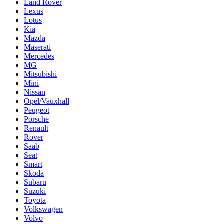
Land Rover
Lexus
Lotus
Kia
Mazda
Maserati
Mercedes
MG
Mitsubishi
Mini
Nissan
Opel/Vauxhall
Peugeot
Porsche
Renault
Rover
Saab
Seat
Smart
Skoda
Subaru
Suzuki
Toyota
Volkswagen
Volvo