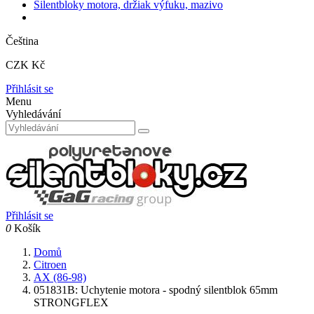
Silentbloky motora, držiak výfuku, mazivo
Čeština
CZK Kč
Přihlásit se
Menu
Vyhledávání
Přihlásit se
0
Košík
Domů
Citroen
AX (86-98)
051831B: Uchytenie motora - spodný silentblok 65mm
STRONGFLEX