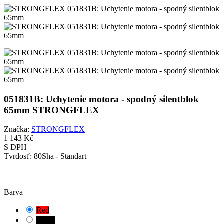
051831B: Uchytenie motora - spodný silentblok
65mm STRONGFLEX
Značka:
STRONGFLEX
1 143 Kč
S DPH
Tvrdosť:
80Sha - Standart
POZOR!
Vybrali jste výchozí kombinaci. Pečlivě zkontrolujte a změřte
vhodnou variantu pouzdra pro vaše vozidlo.
Barva
Red
Black