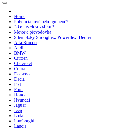
Home
Polyuretánové nebo gumené?
Jakou tvrdost vybrat ?
Motor a převodovka
Silentbloky Strongflex, Powerflex, Deuter
Alfa Romeo
Audi
BMW
Citroen
Chevrolet
Cupra
Daewoo
Dacia
Fiat
Ford
Honda
Hyundai
Jaguar
Jeep
Lada
Lamborghini
Lancia