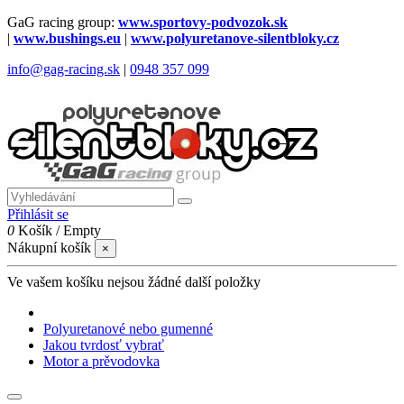
GaG racing group:
www.sportovy-podvozok.sk
|
www.bushings.eu
|
www.polyuretanove-silentbloky.cz
info@gag-racing.sk
|
0948 357 099
Přihlásit se
0
Košík
/
Empty
Nákupní košík
×
Ve vašem košíku nejsou žádné další položky
Polyuretanové nebo gumenné
Jakou tvrdosť vybrať
Motor a prěvodovka