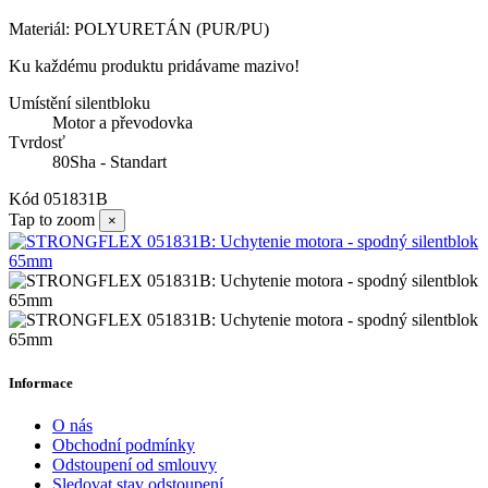
Materiál: POLYURETÁN (PUR/PU)
Ku každému produktu pridávame mazivo!
Umístění silentbloku
Motor a převodovka
Tvrdosť
80Sha - Standart
Kód
051831B
Tap to zoom
×
Informace
O nás
Obchodní podmínky
Odstoupení od smlouvy
Sledovat stav odstoupení