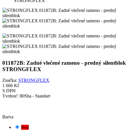
STRONGFLEX
011872B: Zadné vlečené rameno - predný silentblok
STRONGFLEX
Značka:
STRONGFLEX
1 666 Kč
S DPH
Tvrdosť:
80Sha - Standart
POZOR!
Vybrali jste výchozí kombinaci. Pečlivě zkontrolujte a změřte
vhodnou variantu pouzdra pro vaše vozidlo.
Barva
Red