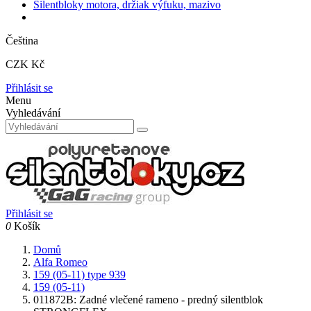
Silentbloky motora, držiak výfuku, mazivo
Čeština
CZK Kč
Přihlásit se
Menu
Vyhledávání
Přihlásit se
0
Košík
Domů
Alfa Romeo
159 (05-11) type 939
159 (05-11)
011872B: Zadné vlečené rameno - predný silentblok