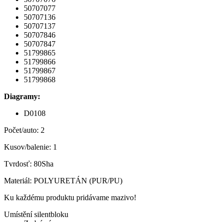
50707077
50707136
50707137
50707846
50707847
51799865
51799866
51799867
51799868
Diagramy:
D0108
Počet/auto: 2
Kusov/balenie: 1
Tvrdosť: 80Sha
Materiál: POLYURETÁN (PUR/PU)
Ku každému produktu pridávame mazivo!
Umístění silentbloku