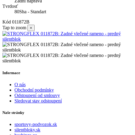
Zadní náprava
Tvrdosť
80Sha - Standart
Kód
011872B
Tap to zoom
×
Informace
O nás
Obchodní podmínky
Odstoupení od smlouvy
Sledovat stav odstoupení
Naše stránky
sportovy-podvozok.sk
silentbloky.sk