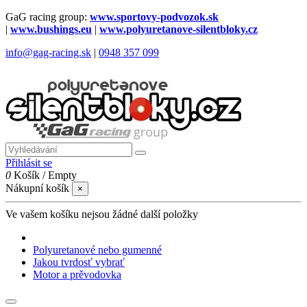
GaG racing group:
www.sportovy-podvozok.sk
|
www.bushings.eu
|
www.polyuretanove-silentbloky.cz
info@gag-racing.sk
|
0948 357 099
Přihlásit se
0
Košík
/
Empty
Nákupní košík
×
Ve vašem košíku nejsou žádné další položky
Polyuretanové nebo gumenné
Jakou tvrdosť vybrať
Motor a prěvodovka