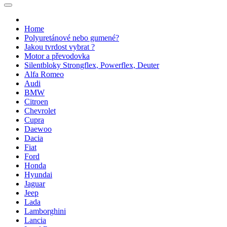
Home
Polyuretánové nebo gumené?
Jakou tvrdost vybrat ?
Motor a převodovka
Silentbloky Strongflex, Powerflex, Deuter
Alfa Romeo
Audi
BMW
Citroen
Chevrolet
Cupra
Daewoo
Dacia
Fiat
Ford
Honda
Hyundai
Jaguar
Jeep
Lada
Lamborghini
Lancia