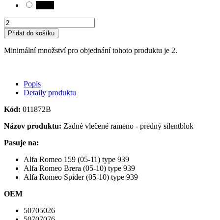
Black
Přidat do košíku
Minimální množství pro objednání tohoto produktu je 2.
Popis
Detaily produktu
Kód:
011872B
Názov produktu:
Zadné vlečené rameno - predný silentblok
Pasuje na:
Alfa Romeo 159 (05-11) type 939
Alfa Romeo Brera (05-10) type 939
Alfa Romeo Spider (05-10) type 939
OEM
50705026
50707076