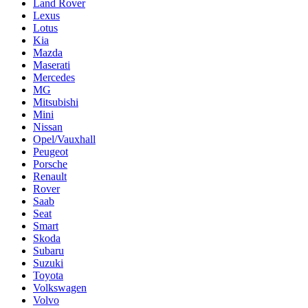
Land Rover
Lexus
Lotus
Kia
Mazda
Maserati
Mercedes
MG
Mitsubishi
Mini
Nissan
Opel/Vauxhall
Peugeot
Porsche
Renault
Rover
Saab
Seat
Smart
Skoda
Subaru
Suzuki
Toyota
Volkswagen
Volvo