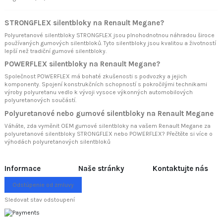
STRONGFLEX silentbloky na Renault Megane?
Polyuretanové silentbloky STRONGFLEX jsou plnohodnotnou náhradou široce
používaných gumových silentbloků. Tyto silentbloky jsou kvalitou a životností
lepší než tradiční gumové silentbloky.
POWERFLEX silentbloky na Renault Megane?
Společnost POWERFLEX má bohaté zkušenosti s podvozky a jejich
komponenty. Spojení konstrukčních schopností s pokročilými technikami
výroby polyuretanu vedlo k vývoji vysoce výkonných automobilových
polyuretanových součástí.
Polyuretanové nebo gumové silentbloky na Renault Megane
Váháte, zda vyměnit OEM gumové silentbloky na vašem Renault Megane za
polyuretanové silentbloky STRONGFLEX nebo POWERFLEX? Přečtěte si více o
výhodách polyuretanových silentbloků
Informace
Naše stránky
Kontaktujte nás
Odstúpenie od zmluvy
Sledovat stav odstoupení