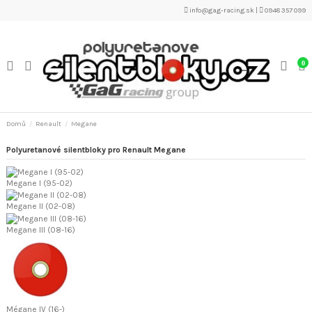
info@gag-racing.sk
|
0948 357 099
0
Domů
Renault
Megane
Polyuretanové silentbloky pro Renault Megane
Megane I (95-02)
Megane II (02-08)
Megane III (08-16)
Mégane IV (16-)