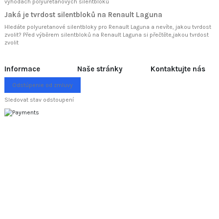
výhodách polyuretanových silentbloků
Jaká je tvrdost silentbloků na Renault Laguna
Hledáte polyuretanové silentbloky pro Renault Laguna a nevíte, jakou tvrdost
zvolit? Před výběrem silentbloků na Renault Laguna si přečtěte
,jakou tvrdost
zvolit
Informace
Naše stránky
Kontaktujte nás
Odstúpenie od zmluvy
Sledovat stav odstoupení