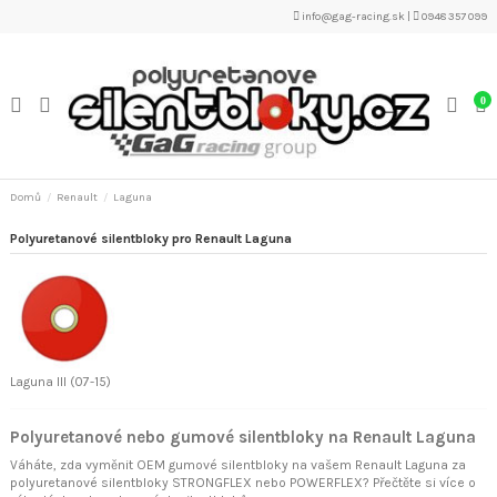
info@gag-racing.sk
|
0948 357 099
0
Domů
Renault
Laguna
Polyuretanové silentbloky pro Renault Laguna
Laguna III (07-15)
Polyuretanové nebo gumové silentbloky na Renault Laguna
Váháte, zda vyměnit OEM gumové silentbloky na vašem Renault Laguna za
polyuretanové silentbloky STRONGFLEX nebo POWERFLEX? Přečtěte si více o