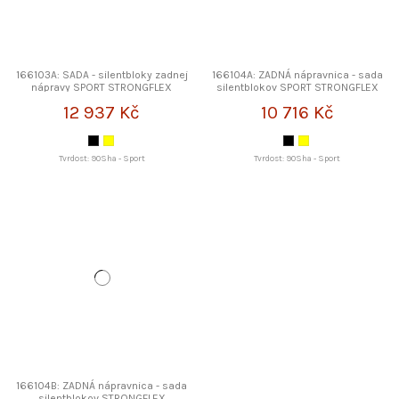
166103A: SADA - silentbloky zadnej
166104A: ZADNÁ nápravnica - sada
nápravy SPORT STRONGFLEX
silentblokov SPORT STRONGFLEX
12 937 Kč
10 716 Kč
Tvrdost: 90Sha - Sport
Tvrdost: 90Sha - Sport
166104B: ZADNÁ nápravnica - sada
silentblokov STRONGFLEX