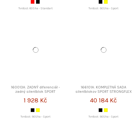
Tvrdost: 80Sha - Standart
Tvrdost: 90Sha - Sport
160013A: ZADNÝ diferenciál -
166101A: KOMPLETNÁ SADA
zadný silentblok SPORT
silentblokov SPORT STRONGFLEX
STRONGFLEX
1 928 Kč
40 184 Kč
Tvrdost: 90Sha - Sport
Tvrdost: 90Sha - Sport