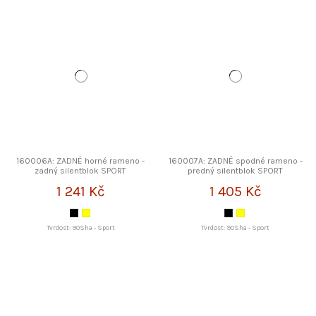
160006A: ZADNÉ horné rameno -
160007A: ZADNÉ spodné rameno -
zadný silentblok SPORT
predný silentblok SPORT
STRONGFLEX
STRONGFLEX
1 241 Kč
1 405 Kč
Tvrdost: 90Sha - Sport
Tvrdost: 90Sha - Sport