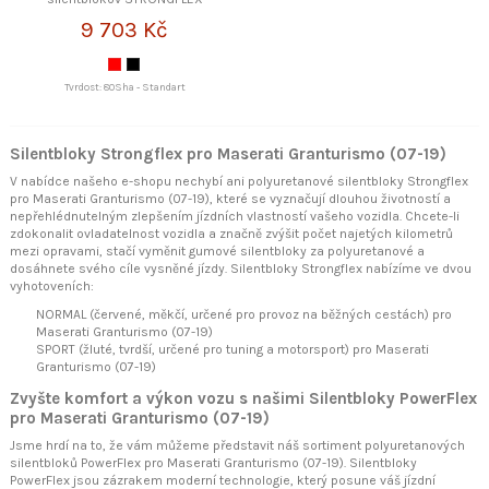
9 703 Kč
Tvrdost: 80Sha - Standart
Silentbloky Strongflex pro Maserati Granturismo (07-19)
V nabídce našeho e-shopu nechybí ani polyuretanové silentbloky Strongflex
pro Maserati Granturismo (07-19), které se vyznačují dlouhou životností a
nepřehlédnutelným zlepšením jízdních vlastností vašeho vozidla. Chcete-li
zdokonalit ovladatelnost vozidla a značně zvýšit počet najetých kilometrů
mezi opravami, stačí vyměnit gumové silentbloky za polyuretanové a
dosáhnete svého cíle vysněné jízdy. Silentbloky Strongflex nabízíme ve dvou
vyhotoveních:
NORMAL (červené, měkčí, určené pro provoz na běžných cestách) pro
Maserati Granturismo (07-19)
SPORT (žluté, tvrdší, určené pro tuning a motorsport) pro Maserati
Granturismo (07-19)
Zvyšte komfort a výkon vozu s našimi Silentbloky PowerFlex
pro Maserati Granturismo (07-19)
Jsme hrdí na to, že vám můžeme představit náš sortiment polyuretanových
silentbloků PowerFlex pro Maserati Granturismo (07-19). Silentbloky
PowerFlex jsou zázrakem moderní technologie, který posune váš jízdní