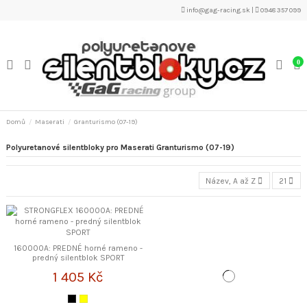
info@gag-racing.sk
|
0948 357 099
0
Domů
Maserati
Granturismo (07-19)
Polyuretanové silentbloky pro Maserati Granturismo (07-19)
Název, A až Z
21
160000A: PREDNÉ horné rameno -
predný silentblok SPORT
STRONGFLEX
1 405 Kč