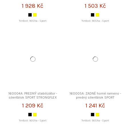
STRONGFLEX
STRONGFLEX
1 928 Kč
1 503 Kč
Tvrdost: 90Sha - Sport
Tvrdost: 90Sha - Sport
160004A: PREDNÝ stabilizátor -
160005A: ZADNÉ horné rameno -
silentblok SPORT STRONGFLEX
predný silentblok SPORT
STRONGFLEX
1 209 Kč
1 241 Kč
Tvrdost: 90Sha - Sport
Tvrdost: 90Sha - Sport