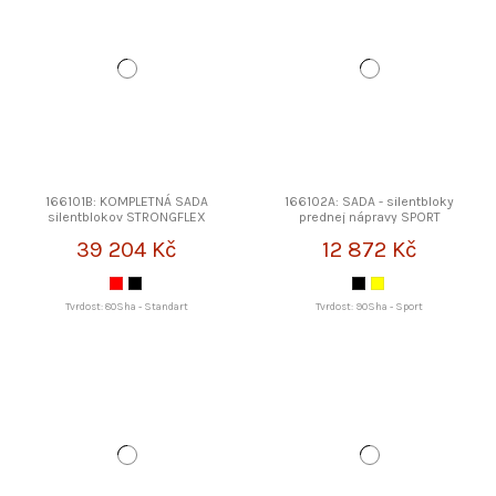
166101B: KOMPLETNÁ SADA
166102A: SADA - silentbloky
silentblokov STRONGFLEX
prednej nápravy SPORT
STRONGFLEX
39 204 Kč
12 872 Kč
Tvrdost: 80Sha - Standart
Tvrdost: 90Sha - Sport