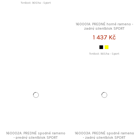
Tvrdost: 90Sha - Sport
160001A: PREDNÉ horné rameno -
zadný silentblok SPORT
STRONGFLEX
1 437 Kč
Tvrdost: 90Sha - Sport
160002A: PREDNÉ spodné rameno
160003A: PREDNÉ spodné rameno
- predný silentblok SPORT
- zadný silentblok SPORT