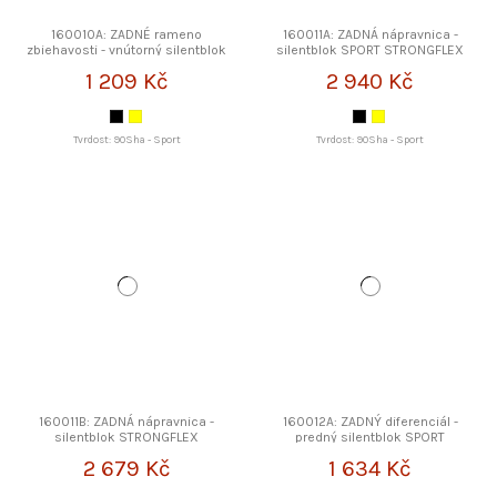
160010A: ZADNÉ rameno
160011A: ZADNÁ nápravnica -
zbiehavosti - vnútorný silentblok
silentblok SPORT STRONGFLEX
SPORT STRONGFLEX
1 209 Kč
2 940 Kč
Tvrdost: 90Sha - Sport
Tvrdost: 90Sha - Sport
160011B: ZADNÁ nápravnica -
160012A: ZADNÝ diferenciál -
silentblok STRONGFLEX
predný silentblok SPORT
STRONGFLEX
2 679 Kč
1 634 Kč