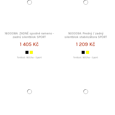
160008A: ZADNÉ spodné rameno -
160009A: Predný / zadný
zadný silentblok SPORT
silentblok stabilizátora SPORT
STRONGFLEX
STRONGFLEX
1 405 Kč
1 209 Kč
Tvrdost: 90Sha - Sport
Tvrdost: 90Sha - Sport