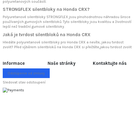
polyuretanových součástí.
STRONGFLEX silentbloky na Honda CRX?
Polyuretanové silentbloky STRONGFLEX jsou plnohodnotnou náhradou široce
používaných gumových silentbloků. Tyto silentbloky jsou kvalitou a životností
lepší než tradiční gumové silentbloky.
Jaká je tvrdost silentbloků na Honda CRX
Hledáte polyuretanové silentbloky pro Honda CRX a nevíte, jakou tvrdost
zvolit? Před výběrem silentbloků na Honda CRX si přečtěte
,jakou tvrdost zvolit
Informace
Naše stránky
Kontaktujte nás
Odstúpenie od zmluvy
Sledovat stav odstoupení