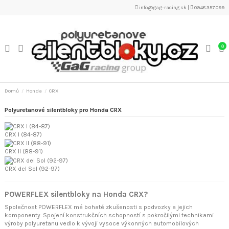
info@gag-racing.sk
|
0948 357 099
0
Domů
Honda
CRX
Polyuretanové silentbloky pro Honda CRX
CRX I (84-87)
CRX II (88-91)
CRX del Sol (92-97)
POWERFLEX silentbloky na Honda CRX?
Společnost POWERFLEX má bohaté zkušenosti s podvozky a jejich
komponenty. Spojení konstrukčních schopností s pokročilými technikami
výroby polyuretanu vedlo k vývoji vysoce výkonných automobilových