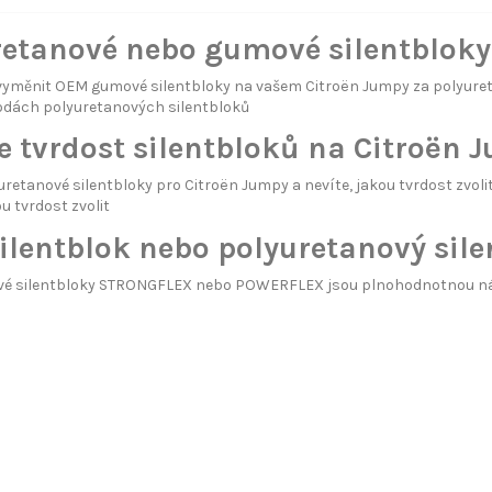
retanové nebo gumové silentbloky
 vyměnit OEM gumové silentbloky na vašem Citroën Jumpy za polyur
odách polyuretanových silentbloků
e tvrdost silentbloků na Citroën 
uretanové silentbloky pro Citroën Jumpy a nevíte, jakou tvrdost zvol
ou tvrdost zvolit
ilentblok nebo polyuretanový sil
vé silentbloky STRONGFLEX nebo POWERFLEX jsou plnohodnotnou náh