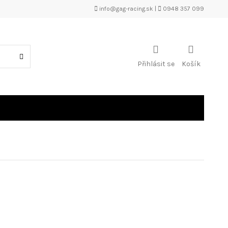
info@gag-racing.sk
|
0948 357 099
Přihlásit se
Košík