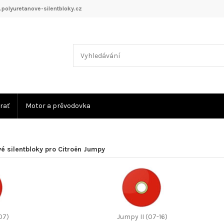
polyuretanove-silentbloky.cz
rať
Motor a prěvodovka
é silentbloky pro Citroën Jumpy
07)
Jumpy II (07-16)