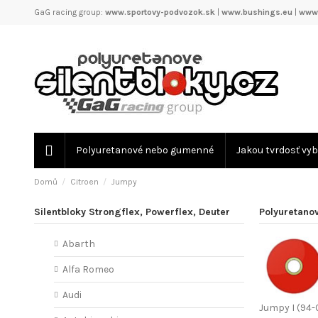
GaG racing group:
www.sportovy-podvozok.sk
|
www.bushings.eu
|
www.
Polyuretanové nebo gumenné
Jakou tvrdosť vyb
Domů
Citroen
Jumpy
Silentbloky Strongflex, Powerflex, Deuter
Polyuretanov
Abarth
Alfa Romeo
Audi
Jumpy I (94-