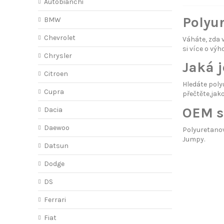
Autobianchi
Polyu
BMW
Chevrolet
Váháte, zda
si více o
výh
Chrysler
Jaká j
Citroen
Hledáte poly
Cupra
přečtěte
,jak
OEM s
Dacia
Daewoo
Polyuretano
Jumpy.
Datsun
Dodge
DS
Ferrari
Fiat