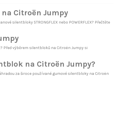
 na Citroën Jumpy
etanové silentbloky STRONGFLEX nebo POWERFLEX? Přečtěte
Jumpy
it? Před výběrem silentbloků na Citroën Jumpy si
entblok na Citroën Jumpy?
radou za široce používané gumové silentbloky na Citroën