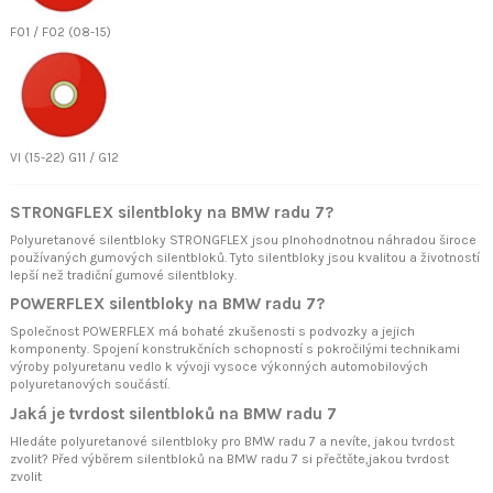
F01 / F02 (08-15)
VI (15-22) G11 / G12
STRONGFLEX silentbloky na BMW radu 7?
Polyuretanové silentbloky STRONGFLEX jsou plnohodnotnou náhradou široce
používaných gumových silentbloků. Tyto silentbloky jsou kvalitou a životností
lepší než tradiční gumové silentbloky.
POWERFLEX silentbloky na BMW radu 7?
Společnost POWERFLEX má bohaté zkušenosti s podvozky a jejich
komponenty. Spojení konstrukčních schopností s pokročilými technikami
výroby polyuretanu vedlo k vývoji vysoce výkonných automobilových
polyuretanových součástí.
Jaká je tvrdost silentbloků na BMW radu 7
Hledáte polyuretanové silentbloky pro BMW radu 7 a nevíte, jakou tvrdost
zvolit? Před výběrem silentbloků na BMW radu 7 si přečtěte
,jakou tvrdost
zvolit