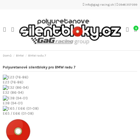
info@gag-racing.sk
|
0948 357 099
0
Domů
BMW
BMW radu 7
Polyuretanové silentbloky pro BMW radu 7
E23 (76-86)
E32 (86-94)
E38 (94-01)
E65 / E66 (01-08)