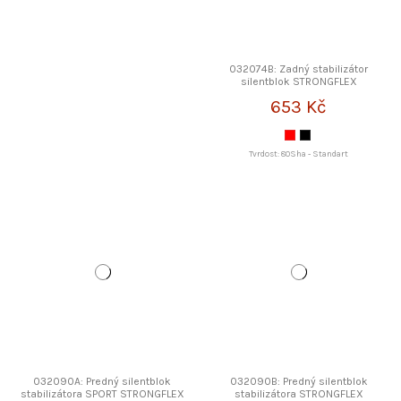
032074B: Zadný stabilizátor
silentblok STRONGFLEX
653 Kč
Tvrdost: 80Sha - Standart
032090A: Predný silentblok
032090B: Predný silentblok
stabilizátora SPORT STRONGFLEX
stabilizátora STRONGFLEX