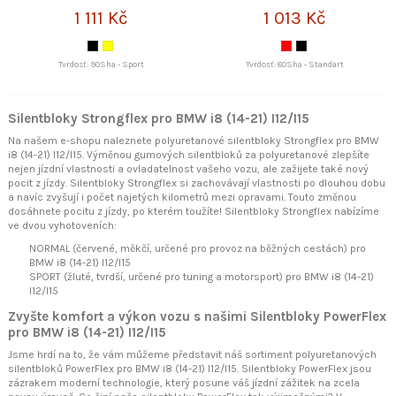
1 111 Kč
1 013 Kč
Tvrdosť: 90Sha - Sport
Tvrdosť: 80Sha - Standart
Silentbloky Strongflex pro BMW i8 (14-21) I12/I15
Na našem e-shopu naleznete polyuretanové silentbloky Strongflex pro BMW
i8 (14-21) I12/I15. Výměnou gumových silentbloků za polyuretanové zlepšíte
nejen jízdní vlastnosti a ovladatelnost vašeho vozu, ale zažijete také nový
pocit z jízdy. Silentbloky Strongflex si zachovávají vlastnosti po dlouhou dobu
a navíc zvyšují i počet najetých kilometrů mezi opravami. Touto změnou
dosáhnete pocitu z jízdy, po kterém toužíte! Silentbloky Strongflex nabízíme
ve dvou vyhotoveních:
NORMAL (červené, měkčí, určené pro provoz na běžných cestách) pro
BMW i8 (14-21) I12/I15
SPORT (žluté, tvrdší, určené pro tuning a motorsport) pro BMW i8 (14-21)
I12/I15
Zvyšte komfort a výkon vozu s našimi Silentbloky PowerFlex
pro BMW i8 (14-21) I12/I15
Jsme hrdí na to, že vám můžeme představit náš sortiment polyuretanových
silentbloků PowerFlex pro BMW i8 (14-21) I12/I15. Silentbloky PowerFlex jsou
zázrakem moderní technologie, který posune váš jízdní zážitek na zcela