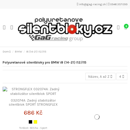
info@gag-racing.sk
|
0948 357 099
0
Domů
BMW
i8 (14-21) I12/I15
Polyuretanové silentbloky pro BMW i8 (14-21) I12/I15
Název, A až Z
4
032074A: Zadný stabilizátor
silentblok SPORT STRONGFLEX
686 Kč
Tvrdost: 90Sha - Sport